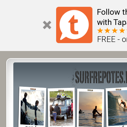
Follow t
with Tap
FREE - o