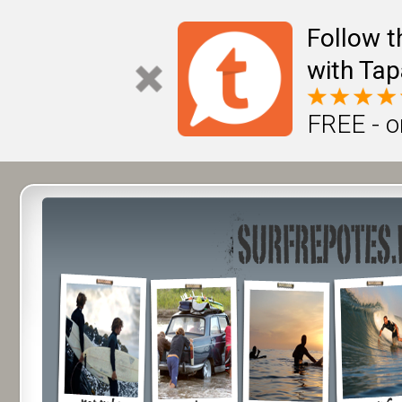
Follow t
with Tap
FREE - o