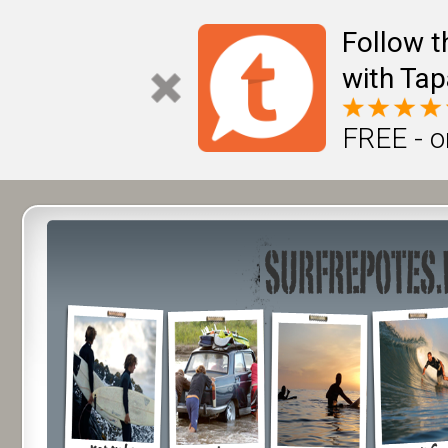
Follow t
with Tap
FREE - o