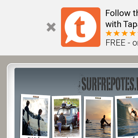
Follow t
with Tap
FREE - o