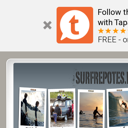
Follow t
with Tap
FREE - o