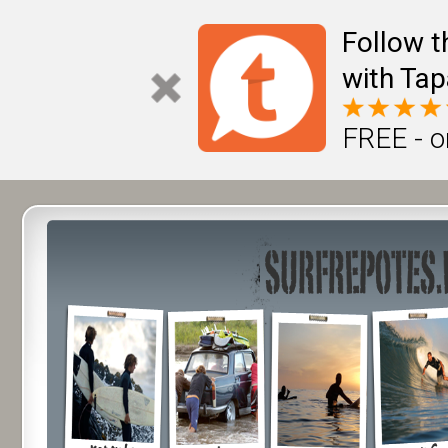
Follow t
with Tap
FREE - o