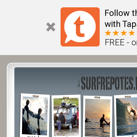
Follow t
with Tap
FREE - o