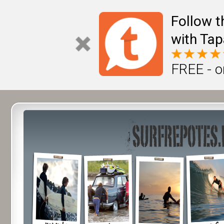
Follow t
with Tap
FREE - o