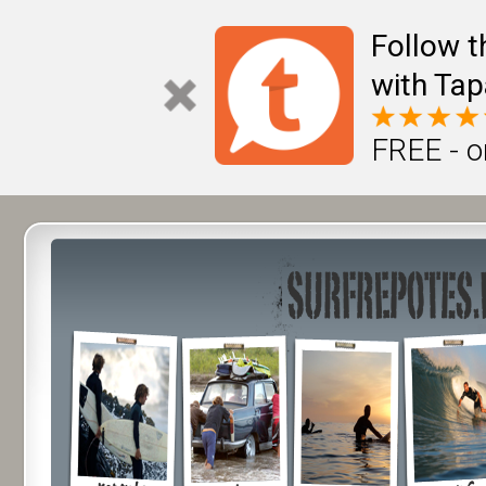
Follow t
with Tap
FREE - o