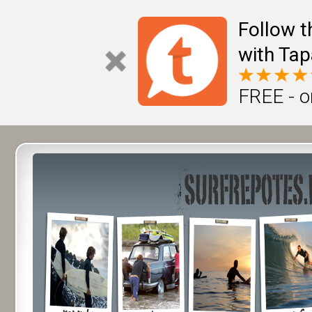
Follow t
with Tap
FREE - o