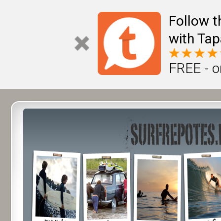
Follow t
with Tap
FREE - o