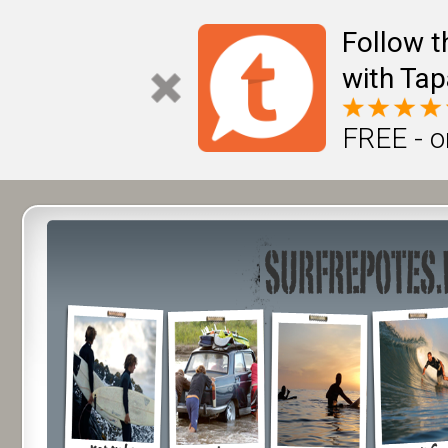
Follow t
with Tap
FREE - o