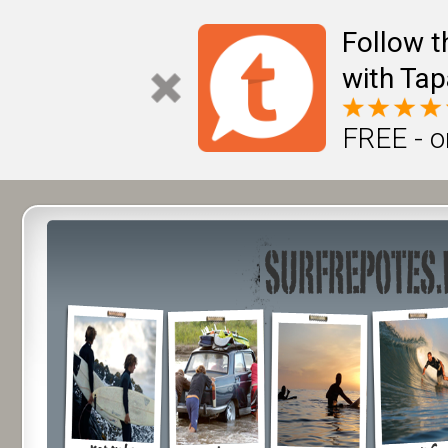
Follow t
with Tap
FREE - o