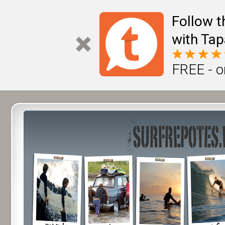
Follow t
with Tap
FREE - o