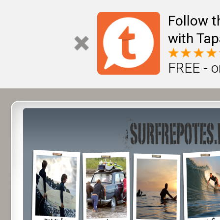
Follow t
with Tap
FREE - o