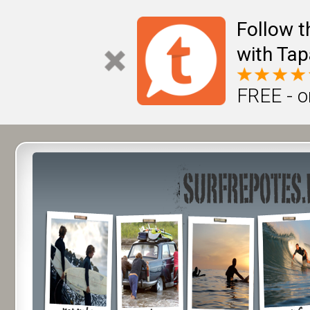
Follow t
with Tap
FREE - o