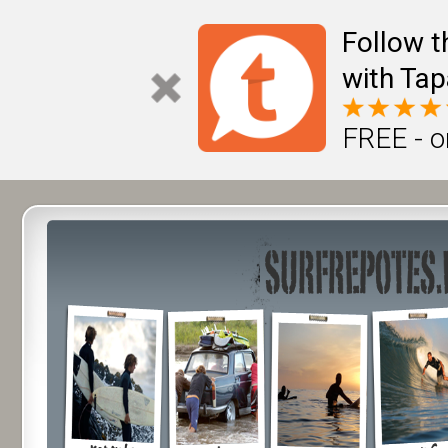
Follow t
with Tap
FREE - o