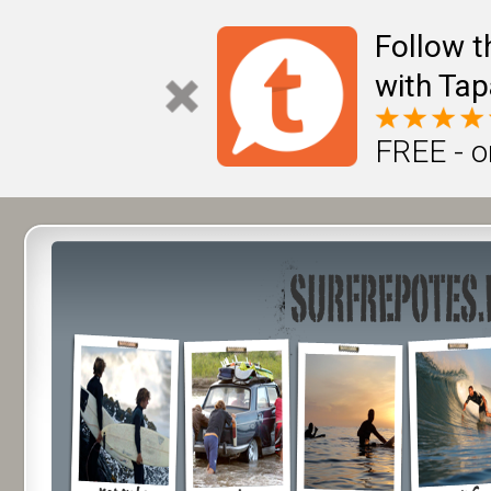
Follow t
with Tap
FREE - o