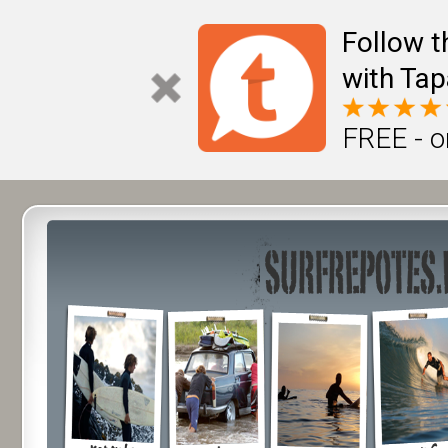
Follow t
with Tap
FREE - o