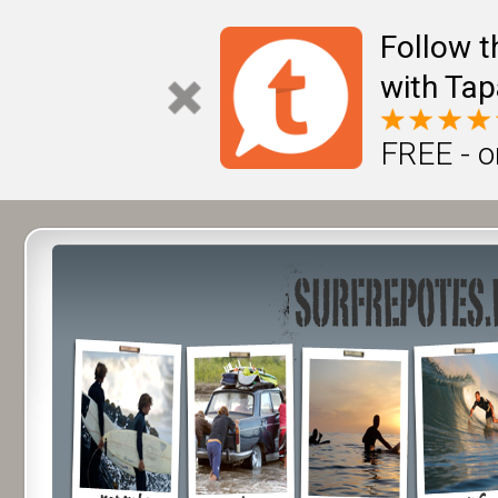
Follow t
with Tap
FREE - o