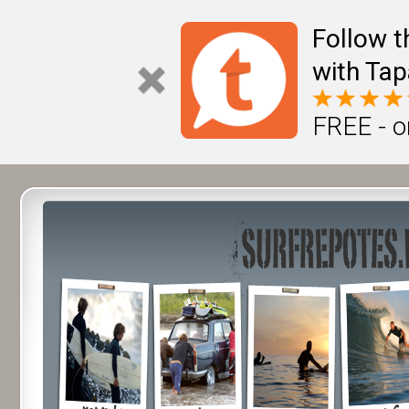
Follow t
with Tap
FREE - o