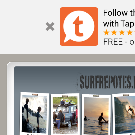
Follow t
with Tap
FREE - o