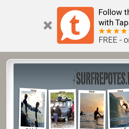
Follow t
with Tap
FREE - o