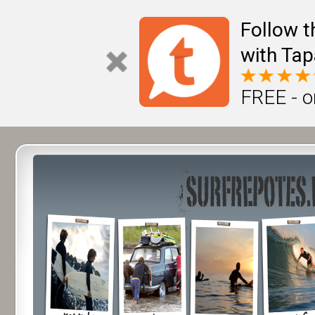
Follow t
with Tap
FREE - o