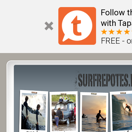
Follow t
with Tap
FREE - o