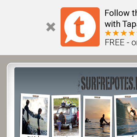
Follow t
with Tap
FREE - o