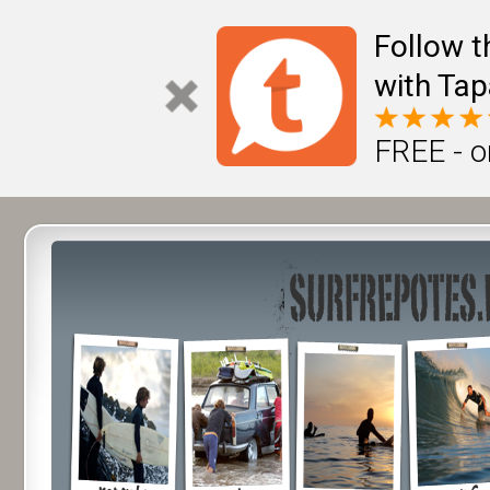
Follow t
with Tap
FREE - o