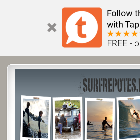
Follow t
with Tap
FREE - o