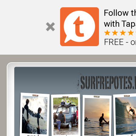
Follow t
with Tap
FREE - o