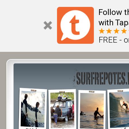
Follow t
with Tap
FREE - o