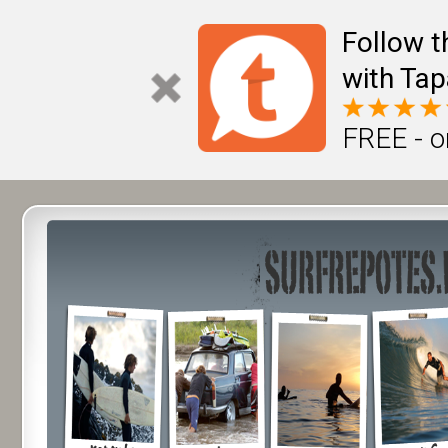
Follow t
with Tap
FREE - o