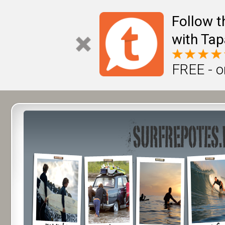
Follow t
with Tap
FREE - o