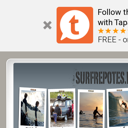
Follow t
with Tap
FREE - o