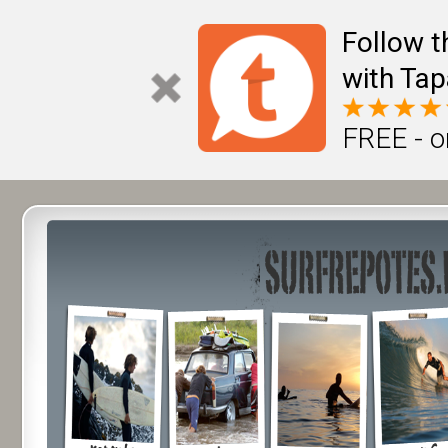
Follow t
with Tap
FREE - o