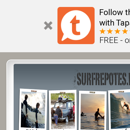
Follow t
with Tap
FREE - o