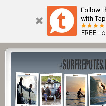
Follow t
with Tap
FREE - o