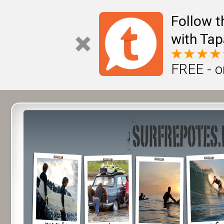
Follow t
with Tap
FREE - o