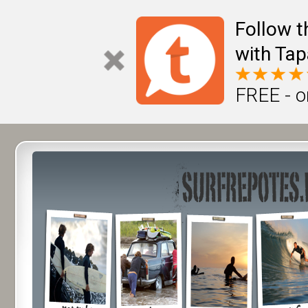
Follow t
with Tap
FREE - o