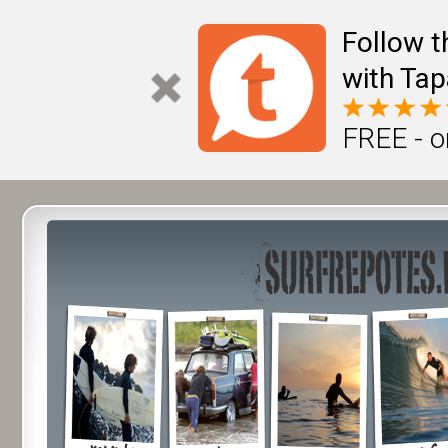
Follow t
with Tap
FREE - o