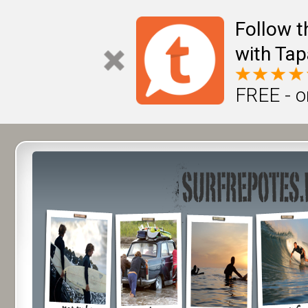
Follow t
with Tap
FREE - o