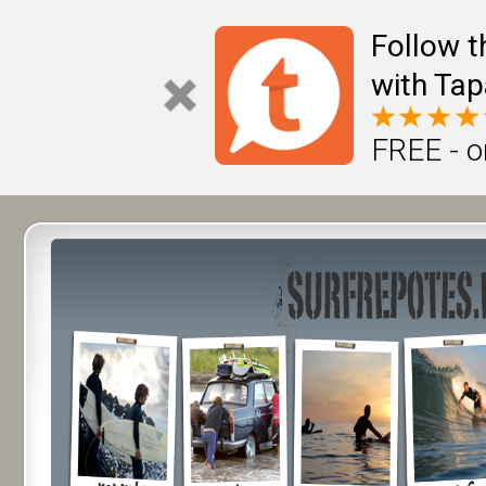
Follow t
with Tap
FREE - o