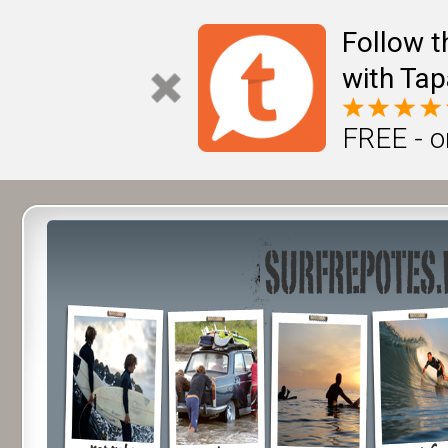
Follow t
with Tap
FREE - o