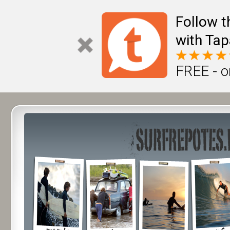
Follow t
with Tap
FREE - o