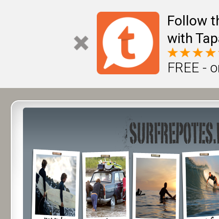
Follow t
with Tap
FREE - o