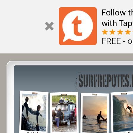
Follow t
with Tap
FREE - o