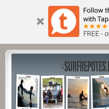
Follow t
with Tap
FREE - o