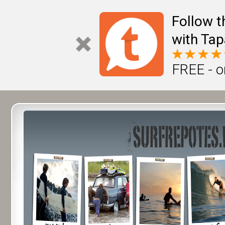
Follow t
with Tap
FREE - o