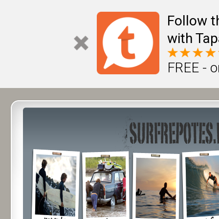
Follow t
with Tap
FREE - o