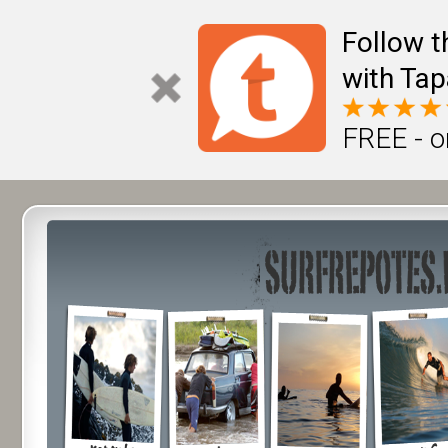
Follow t
with Tap
FREE - o