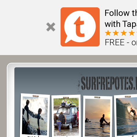
Follow t
with Tap
FREE - o